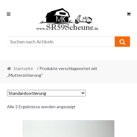
Skip
Skip
to
to
navigation
content
Startseite
/ Produkte verschlagwortet mit
„Muttersicherung“
Alle 2 Ergebnisse werden angezeigt