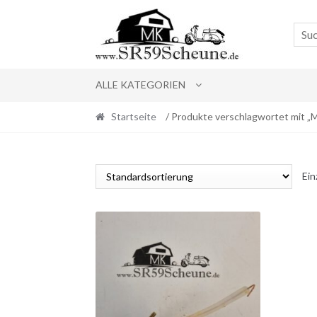
Skip
Skip
to
to
navigation
content
ALLE KATEGORIEN
Startseite
/ Produkte verschlagwortet mit „
Ein