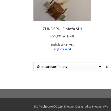
ZÜNDSPULE Mofa SL1
€
23,00
inkl. MwSt.
Enthält 19% MwSt.
zzgl.
Versand
Ein
SR59-Scheune ©2026.
Shopper
Designed by
ShopperWP
.