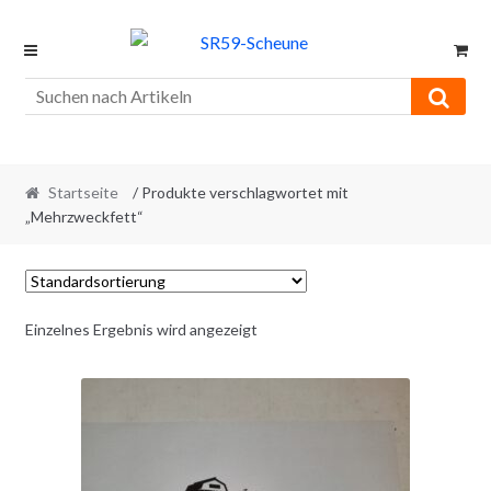
Skip
Skip
to
to
navigation
content
Startseite
/ Produkte verschlagwortet mit
„Mehrzweckfett“
Einzelnes Ergebnis wird angezeigt