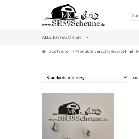
Skip
Skip
to
to
navigation
content
ALLE KATEGORIEN
Startseite
/ Produkte verschlagwortet mit „M
Ein