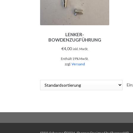
LENKER-
BOWDENZUGFÜHRUNG
€
4,00
inkl. MwSt.
Enthält 19% MwSt.
zzgl.
Versand
Ein
SR59-Scheune ©2026.
Shopper
Designed by
ShopperWP
.