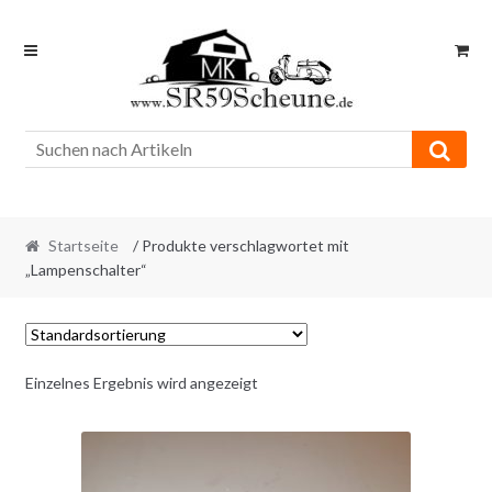
Skip
Skip
to
to
navigation
content
Startseite
/ Produkte verschlagwortet mit
„Lampenschalter“
Einzelnes Ergebnis wird angezeigt