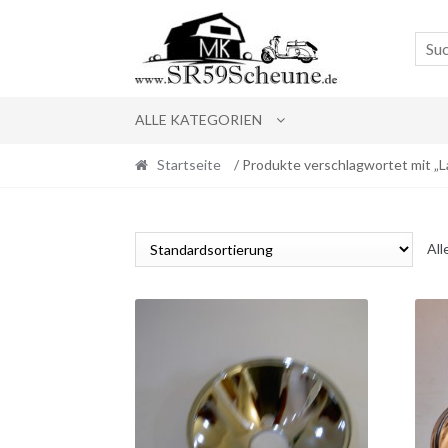
Skip
Skip
to
to
navigation
content
ALLE KATEGORIEN
Startseite
/ Produkte verschlagwortet mit „
All