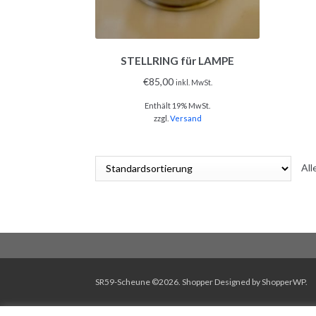
STELLRING für LAMPE
€
85,00
inkl. MwSt.
Enthält 19% MwSt.
zzgl.
Versand
All
SR59-Scheune ©2026.
Shopper
Designed by
ShopperWP
.