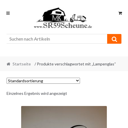
Skip
Skip
to
to
navigation
content
Startseite
/ Produkte verschlagwortet mit „Lampenglas“
Einzelnes Ergebnis wird angezeigt