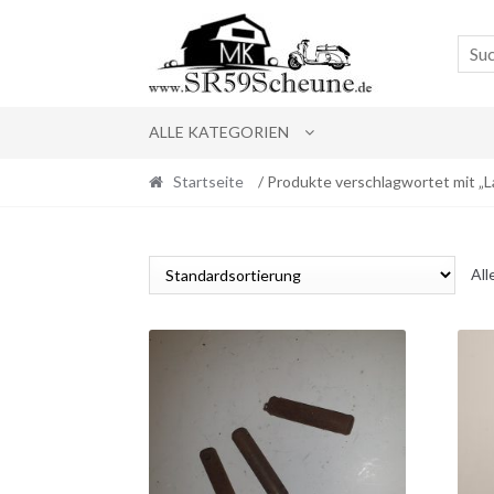
Skip
Skip
to
to
navigation
content
ALLE KATEGORIEN
Startseite
/ Produkte verschlagwortet mit „L
All