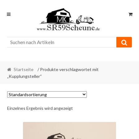
Skip
Skip
to
to
navigation
content
Startseite
/ Produkte verschlagwortet mit
„Kupplungsteller“
Einzelnes Ergebnis wird angezeigt