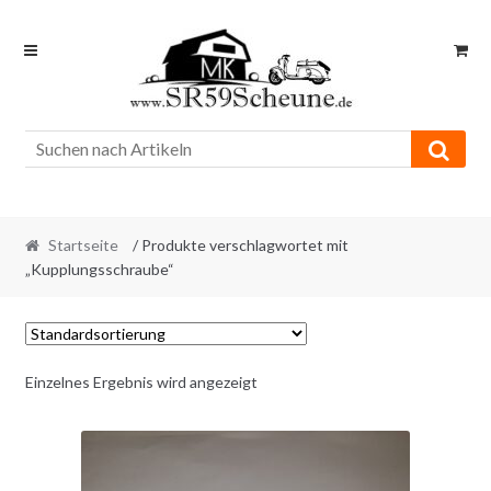
Skip
Skip
to
to
navigation
content
Startseite
/ Produkte verschlagwortet mit
„Kupplungsschraube“
Einzelnes Ergebnis wird angezeigt