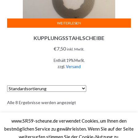
WEITERLESEN
KUPPLUNGSSTAHLSCHEIBE
€
7,50
inkl. MwSt.
Enthält 19% MwSt.
zzgl.
Versand
Alle 8 Ergebnisse werden angezeigt
www.SR59-scheune.de verwendet Cookies, um Ihnen den
SR59-Scheune ©2026.
Shopper
Designed by
ShopperWP
.
bestmöglichen Service zu gewährleisten. Wenn Sie auf der Seite
IMPRESSUM
DATENSCHUTZ
ALLGEMEINE GESCHÄFTSBEDINGUNGEN
weitersurfen stimmen Sie der Cookie-Nutzung zu.