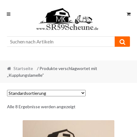
Skip
Skip
to
to
navigation
content
Startseite
/ Produkte verschlagwortet mit
„Kupplungslamelle“
Alle 8 Ergebnisse werden angezeigt