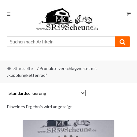
Skip
Skip
to
to
navigation
content
Startseite
/ Produkte verschlagwortet mit
„kupplungkettenrad“
Einzelnes Ergebnis wird angezeigt