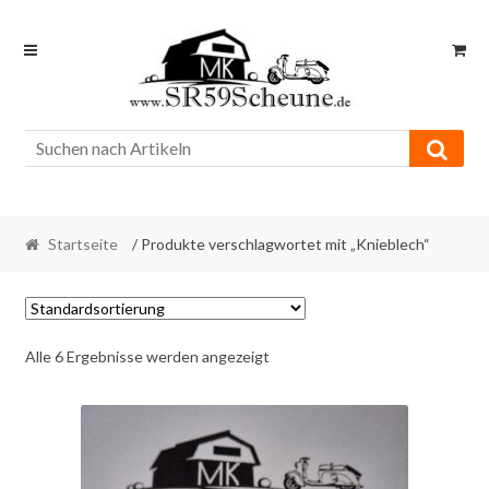
Skip
Skip
to
to
navigation
content
Startseite
/ Produkte verschlagwortet mit „Knieblech“
Alle 6 Ergebnisse werden angezeigt