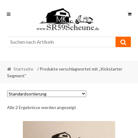
Skip
Skip
to
to
navigation
content
Startseite
/ Produkte verschlagwortet mit „Kickstarter
Segment“
Alle 2 Ergebnisse werden angezeigt