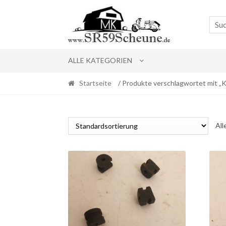
Skip
Skip
to
to
navigation
content
ALLE KATEGORIEN
Startseite
/ Produkte verschlagwortet mit „
All