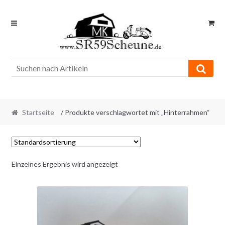
Skip
Skip
to
to
navigation
content
Startseite
/ Produkte verschlagwortet mit „Hinterrahmen“
Einzelnes Ergebnis wird angezeigt