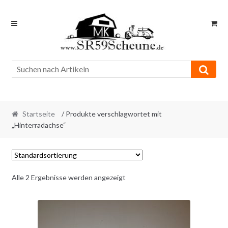
Skip
Skip
to
to
navigation
content
Startseite
/ Produkte verschlagwortet mit
„Hinterradachse“
Alle 2 Ergebnisse werden angezeigt