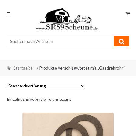
Skip
Skip
to
to
navigation
content
Startseite
/ Produkte verschlagwortet mit „Gasdrehrohr“
Einzelnes Ergebnis wird angezeigt