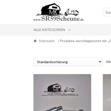
Skip
Skip
to
to
navigation
content
ALLE KATEGORIEN
Startseite
/ Produkte verschlagwortet mit „
All