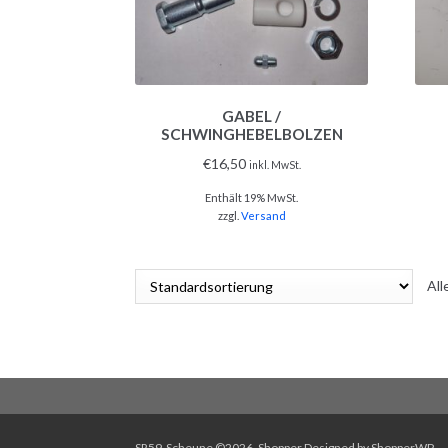
GABEL /
SCHWINGHEBELBOLZEN
€
16,50
inkl. MwSt.
Enthält 19% MwSt.
zzgl.
Versand
All
SR59-Scheune ©2026.
Shopper
Designed by
ShopperWP
.