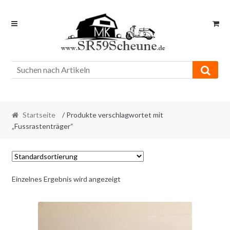
Skip
Skip
to
to
navigation
content
Startseite
/ Produkte verschlagwortet mit
„Fussrastenträger“
Einzelnes Ergebnis wird angezeigt