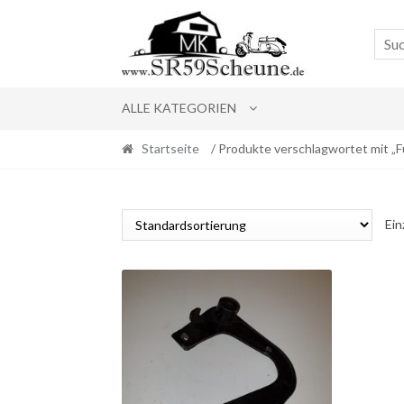
Skip
Skip
to
to
navigation
content
ALLE KATEGORIEN
Startseite
/ Produkte verschlagwortet mit „
Ein