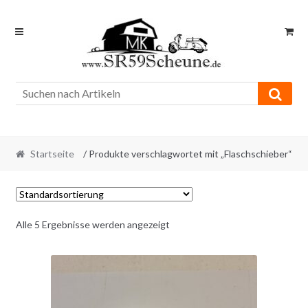
Skip
Skip
to
to
navigation
content
Startseite
/ Produkte verschlagwortet mit „Flaschschieber“
Alle 5 Ergebnisse werden angezeigt