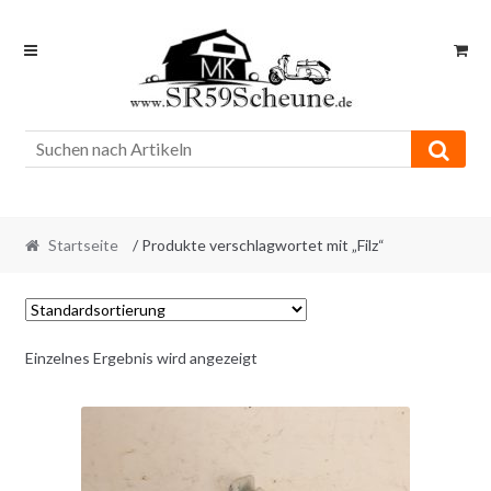
Skip
Skip
to
to
navigation
content
Startseite
/ Produkte verschlagwortet mit „Filz“
Einzelnes Ergebnis wird angezeigt