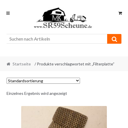
Skip
Skip
to
to
navigation
content
Startseite
/ Produkte verschlagwortet mit „Filterplatte“
Einzelnes Ergebnis wird angezeigt