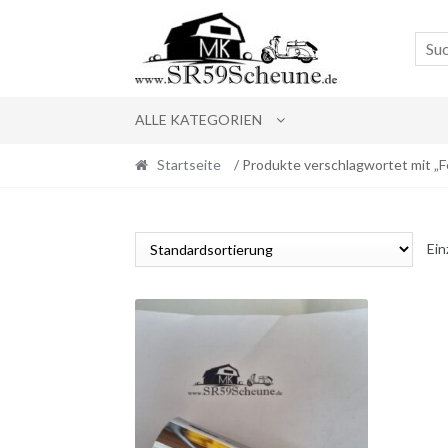
Skip
Skip
to
to
navigation
content
ALLE KATEGORIEN
Startseite
/ Produkte verschlagwortet mit „F
Ein