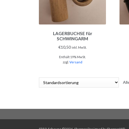
LAGERBUCHSE für
SCHWINGARM
€
10,50
inkl. MwSt.
Enthält 19% MwSt.
zzgl.
Versand
All
SR59-Scheune ©2026.
Shopper
Designed by
ShopperWP
.