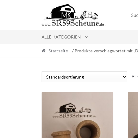
Skip
Skip
to
to
navigation
content
ALLE KATEGORIEN
Startseite
/ Produkte verschlagwortet mit „
All