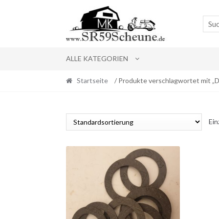
Skip
Skip
to
to
navigation
content
ALLE KATEGORIEN
Startseite
/ Produkte verschlagwortet mit „D
Ein