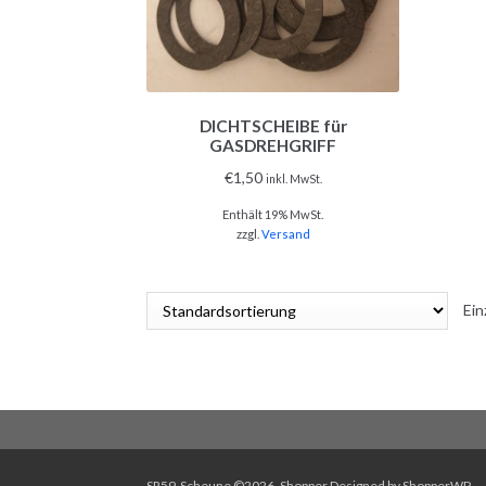
DICHTSCHEIBE für
GASDREHGRIFF
€
1,50
inkl. MwSt.
Enthält 19% MwSt.
zzgl.
Versand
Ein
SR59-Scheune ©2026.
Shopper
Designed by
ShopperWP
.