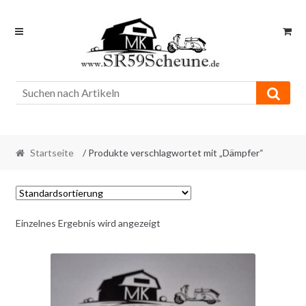
Skip
Skip
to
to
navigation
content
Startseite
/ Produkte verschlagwortet mit „Dämpfer“
Einzelnes Ergebnis wird angezeigt