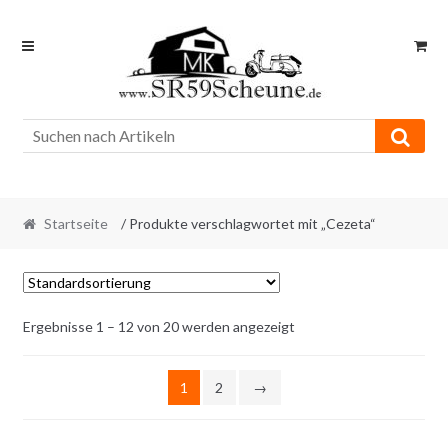
Skip
Skip
to
to
navigation
content
Startseite
/ Produkte verschlagwortet mit „Cezeta“
Ergebnisse 1 – 12 von 20 werden angezeigt
1
2
→