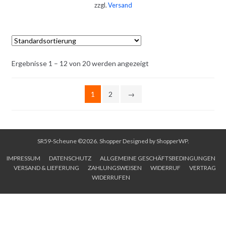
zzgl.
Versand
IN DEN WARENKORB
Ergebnisse 1 – 12 von 20 werden angezeigt
1
2
→
SR59-Scheune ©2026.
Shopper
Designed by
ShopperWP
.
IMPRESSUM
DATENSCHUTZ
ALLGEMEINE GESCHÄFTSBEDINGUNGEN
VERSAND & LIEFERUNG
ZAHLUNGSWEISEN
WIDERRUF
VERTRAG
WIDERRUFEN