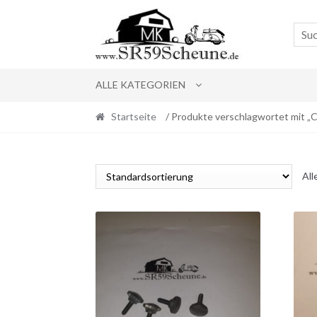
Skip
Skip
to
to
navigation
content
ALLE KATEGORIEN
Startseite
/ Produkte verschlagwortet mit „
All