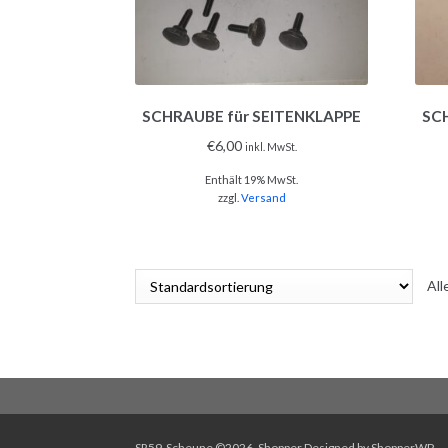
SCHRAUBE für SEITENKLAPPE
SC
€
6,00
inkl. MwSt.
Enthält 19% MwSt.
zzgl.
Versand
All
SR59-Scheune ©2026.
Shopper
Designed by
ShopperWP
.