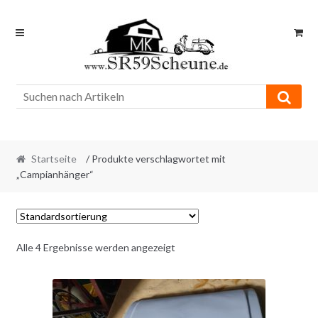
Skip
Skip
to
to
navigation
content
Startseite
/ Produkte verschlagwortet mit
„Campianhänger“
Alle 4 Ergebnisse werden angezeigt