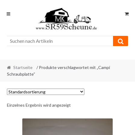
Skip
Skip
to
to
navigation
content
Startseite
/ Produkte verschlagwortet mit „Campi
Schraubplatte“
Einzelnes Ergebnis wird angezeigt