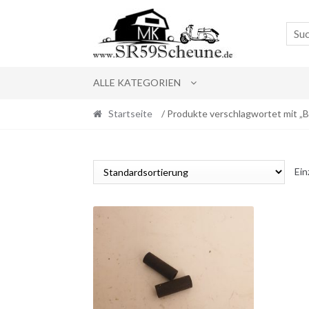
Skip
Skip
to
to
navigation
content
ALLE KATEGORIEN
Startseite
/ Produkte verschlagwortet mit 
Ein