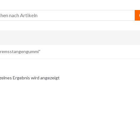
„Bremsstangengummi“
zelnes Ergebnis wird angezeigt