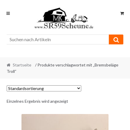
Skip
Skip
to
to
navigation
content
Startseite
/ Produkte verschlagwortet mit „Bremsbeläge
Troll“
Einzelnes Ergebnis wird angezeigt