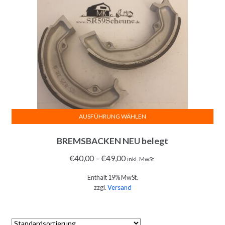
AUSFÜHRUNG WÄHLEN
Dieses
BREMSBACKEN NEU belegt
Produkt
weist
€
40,00
–
€
49,00
inkl. MwSt.
mehrere
Enthält 19% MwSt.
Varianten
zzgl.
Versand
auf.
Die
Optionen