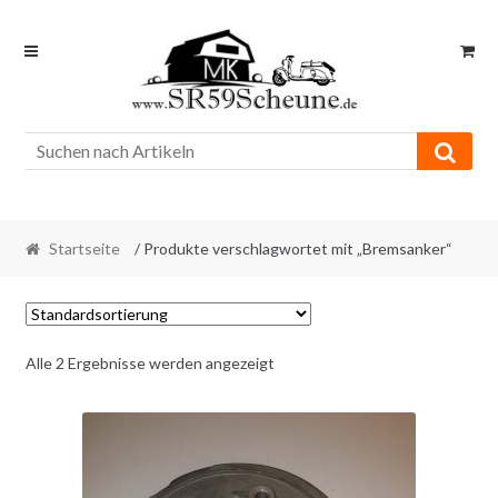
Skip
Skip
to
to
navigation
content
Startseite
/ Produkte verschlagwortet mit „Bremsanker“
Alle 2 Ergebnisse werden angezeigt