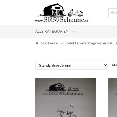
Skip
Skip
to
to
navigation
content
ALLE KATEGORIEN
Startseite
/ Produkte verschlagwortet mit „Be
All