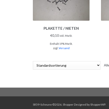
PLAKETTE / NIETEN
€
0,10
inkl. MwSt.
Enthält 19% MwSt.
zzgl.
Versand
All
SR59-Scheune ©2026.
Shopper
Designed by
ShopperWP
.