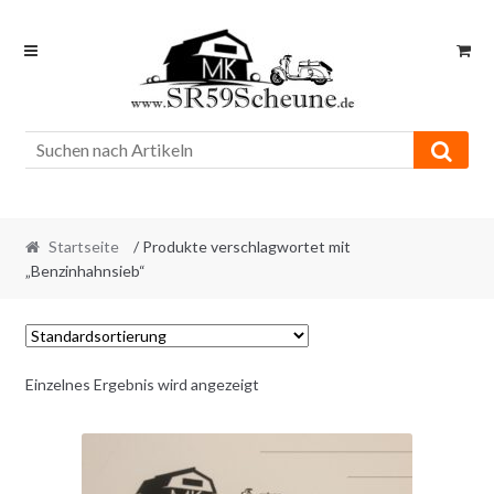
Skip
Skip
to
to
navigation
content
Startseite
/ Produkte verschlagwortet mit
„Benzinhahnsieb“
Einzelnes Ergebnis wird angezeigt