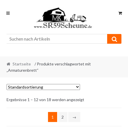
Skip
Skip
to
to
navigation
content
Startseite
/ Produkte verschlagwortet mit
„Armaturenbrett“
Ergebnisse 1 – 12 von 18 werden angezeigt
1
2
→