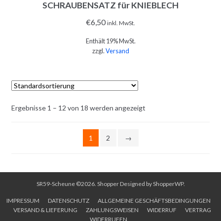
SCHRAUBENSATZ für KNIEBLECH
€
6,50
inkl. MwSt.
Enthält 19% MwSt.
zzgl.
Versand
Ergebnisse 1 – 12 von 18 werden angezeigt
IN DEN WARENKORB
1
2
→
SR59-Scheune ©2026.
Shopper
Designed by
ShopperWP
.
IMPRESSUM
DATENSCHUTZ
ALLGEMEINE GESCHÄFTSBEDINGUNGEN
VERSAND & LIEFERUNG
ZAHLUNGSWEISEN
WIDERRUF
VERTRAG
WIDERRUFEN