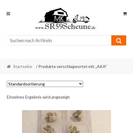
Skip
Skip
to
to
navigation
content
Startseite
/ Produkte verschlagwortet mit „AKA“
Einzelnes Ergebnis wird angezeigt