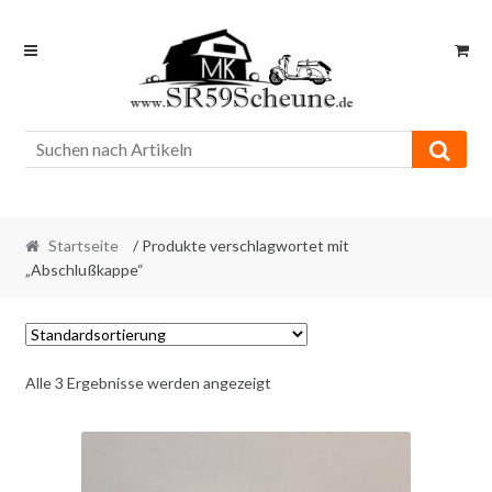
Skip
Skip
to
to
navigation
content
Startseite
/ Produkte verschlagwortet mit
„Abschlußkappe“
Alle 3 Ergebnisse werden angezeigt