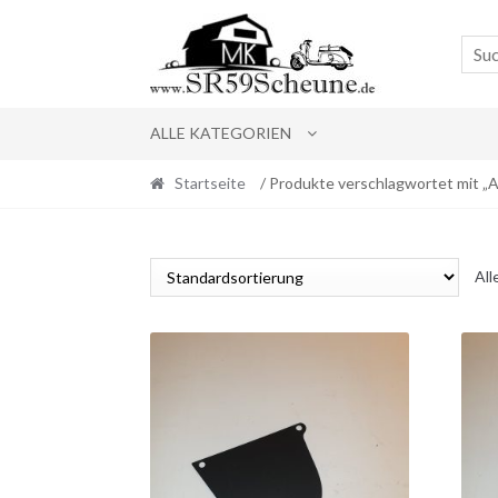
Skip
Skip
to
to
navigation
content
ALLE KATEGORIEN
Startseite
/ Produkte verschlagwortet mit „
All