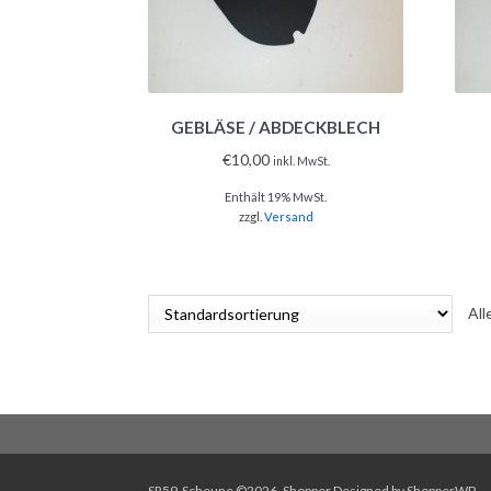
GEBLÄSE / ABDECKBLECH
€
10,00
inkl. MwSt.
Enthält 19% MwSt.
zzgl.
Versand
All
SR59-Scheune ©2026.
Shopper
Designed by
ShopperWP
.