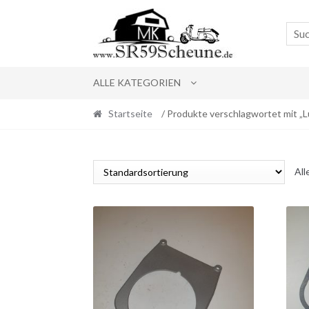
Skip
Skip
to
to
navigation
content
ALLE KATEGORIEN
Startseite
/ Produkte verschlagwortet mit „Lu
All